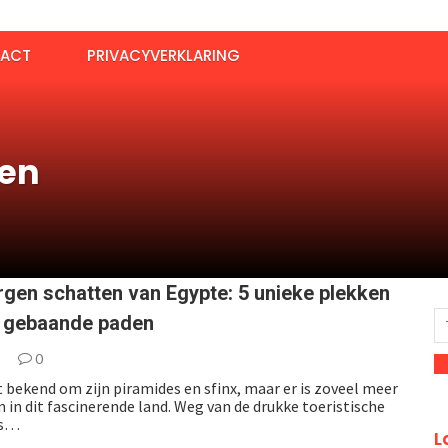
ACT
PRIVACYVERKLARING
en
gen schatten van Egypte: 5 unieke plekken
e gebaande paden
5
0
 bekend om zijn piramides en sfinx, maar er is zoveel meer
 in dit fascinerende land. Weg van de drukke toeristische
rs…
L