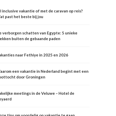
l inclusive vakantie of met de caravan op reis?
at past het beste bij jou
e verborgen schatten van Egypte: 5 unieke
lekken buiten de gebaande paden
akanties naar Fethiye in 2025 en 2026
aarom een vakantie in Nederland begint met een
oottocht door Groningen
akelijke meetings in de Veluwe – Hotel de
eyaerd
nze tips om voordelig op vakantie te gaan