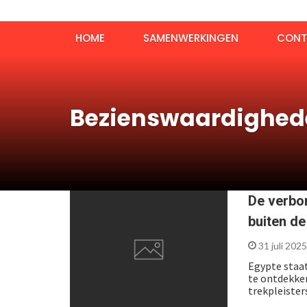
HOME
SAMENWERKINGEN
CONT
Bezienswaardighed
De verbor
buiten d
31 juli 202
Egypte staat
te ontdekken
trekpleiste