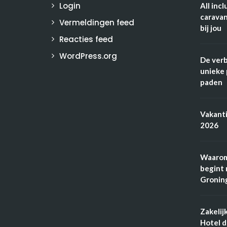
Login
All inc
caravan
Vermeldingen feed
bij jou
Reacties feed
WordPress.org
De verb
unieke 
paden
Vakanti
2026
Waarom
begint 
Gronin
Zakelij
Hotel 