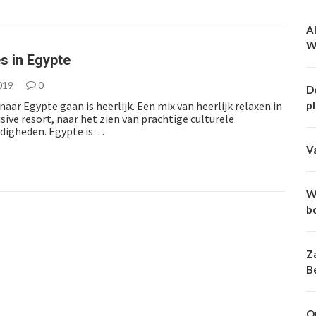
Al
W
s in Egypte
019
0
D
naar Egypte gaan is heerlijk. Een mix van heerlijk relaxen in
p
usive resort, naar het zien van prachtige culturele
digheden. Egypte is…
V
W
b
Z
B
O