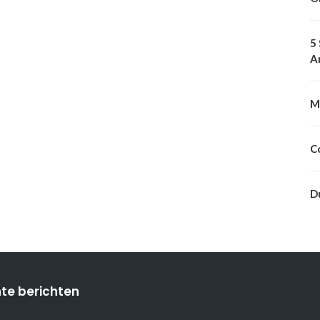
5
A
M
C
D
te berichten